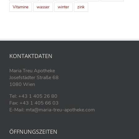
Vitamine
wasser
winter
zink
KONTAKTDATEN
Maria Treu Apotheke
Josefstädter Straße 68
1080 Wien
Tel: +43 1 405 26 80
Fax: +43 1 405 66 03
E-Mail: mta@maria-treu-apotheke.com
ÖFFNUNGSZEITEN