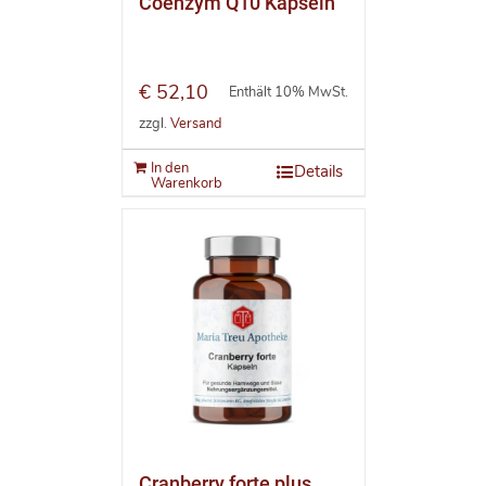
Coenzym Q10 Kapseln
€
52,10
Enthält 10% MwSt.
zzgl.
Versand
In den
Details
Warenkorb
Cranberry forte plus