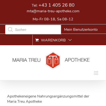
Skip
+43 1 405 26 80
Tel:
to
mta@maria-treu-apotheke.com
content
Mo-Fr 08-18, Sa 08-12
Products
Mein Benutzerkonto
search
WARENKORB
Apothekeneigene Nahrungsergänzungsmittel der
Maria Treu Apotheke