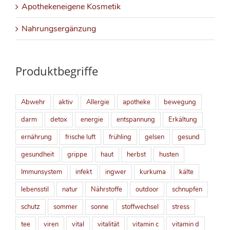
Apothekeneigene Kosmetik
Nahrungsergänzung
Produktbegriffe
Abwehr
aktiv
Allergie
apotheke
bewegung
darm
detox
energie
entspannung
Erkältung
ernährung
frische luft
frühling
gelsen
gesund
gesundheit
grippe
haut
herbst
husten
Immunsystem
infekt
ingwer
kurkuma
kälte
lebensstil
natur
Nährstoffe
outdoor
schnupfen
schutz
sommer
sonne
stoffwechsel
stress
tee
viren
vital
vitalität
vitamin c
vitamin d