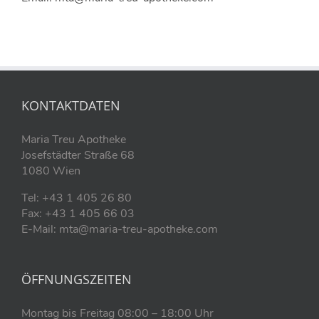
KONTAKTDATEN
Maria Treu Apotheke
Josefstädter Straße 68
1080 Wien
Tel: +43 1 405 26 80
Fax: +43 1 405 66 03
E-Mail: mta@maria-treu-apotheke.com
ÖFFNUNGSZEITEN
Montag bis Freitag 08:00 – 18:00 Uhr