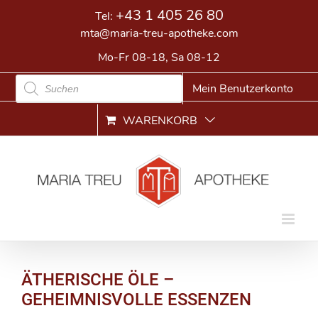
Skip
+43 1 405 26 80
Tel:
to
mta@maria-treu-apotheke.com
content
Mo-Fr 08-18, Sa 08-12
Products
Mein Benutzerkonto
search
WARENKORB
ÄTHERISCHE ÖLE –
GEHEIMNISVOLLE ESSENZEN