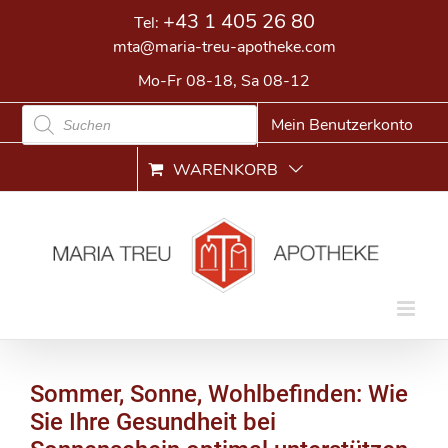
Skip
+43 1 405 26 80
Tel:
to
mta@maria-treu-apotheke.com
content
Mo-Fr 08-18, Sa 08-12
Products
Mein Benutzerkonto
search
WARENKORB
Sommer, Sonne, Wohlbefinden: Wie
Sie Ihre Gesundheit bei