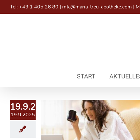
Skip
Tel:
+43 1 405 26 80
|
mta@maria-treu-apotheke.com
|
Mo
to
content
START
AKTUELLE
19.9.2025
19.9.2025