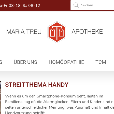
Products
-Fr 08-18, Sa 08-12
search
S
ÜBER UNS
HOMÖOPATHIE
TCM
STREITTHEMA HANDY
Wenn es um den Smartphone-Konsum geht, läuten im
Familienalltag oft die Alarmglocken. Eltern und Kinder sind n
selten unterschieldicher Meinung, was Ausmaß und Inhalt d
Handynutzung betrifft.