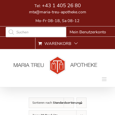
Skip
+43 1 405 26 80
Tel:
to
mta@maria-treu-apotheke.com
content
Mo-Fr 08-18, Sa 08-12
Products
Mein Benutzerkonto
search
WARENKORB
Sortieren nach
Standardsortierung