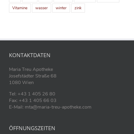
Vitamine
wasser
winter
zink
KONTAKTDATEN
Maria Treu Apotheke
Josefstädter Straße 68
1080 Wien
Tel: +43 1 405 26 80
Fax: +43 1 405 66 03
E-Mail: mta@maria-treu-apotheke.com
ÖFFNUNGSZEITEN