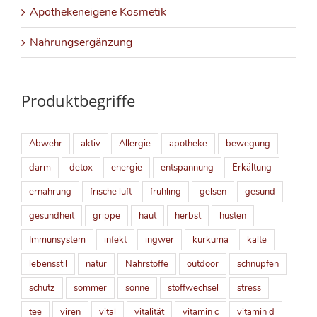
Apothekeneigene Kosmetik
Nahrungsergänzung
Produktbegriffe
Abwehr
aktiv
Allergie
apotheke
bewegung
darm
detox
energie
entspannung
Erkältung
ernährung
frische luft
frühling
gelsen
gesund
gesundheit
grippe
haut
herbst
husten
Immunsystem
infekt
ingwer
kurkuma
kälte
lebensstil
natur
Nährstoffe
outdoor
schnupfen
schutz
sommer
sonne
stoffwechsel
stress
tee
viren
vital
vitalität
vitamin c
vitamin d