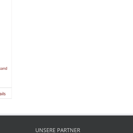
sand
ils
UNSERE PARTNER