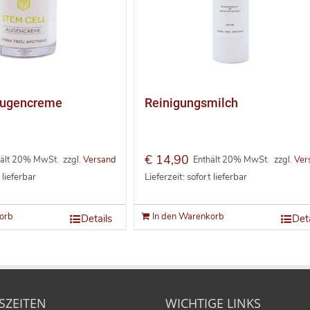
Augencreme
Reinigungsmilch
€
14,90
hält 20% MwSt.
zzgl.
Versand
Enthält 20% MwSt.
zzgl.
Ver
 lieferbar
Lieferzeit: sofort lieferbar
orb
In den Warenkorb
Details
Deta
SZEITEN
WICHTIGE LINKS