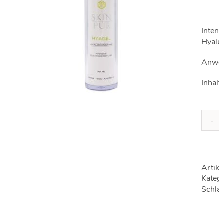
Inten
Hyal
Anwe
Inhal
Arti
Kate
Schl