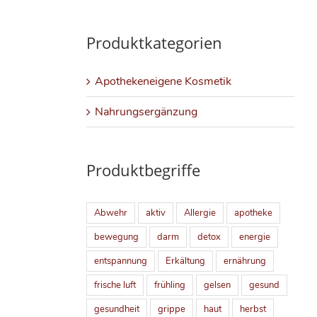
Produktkategorien
Apothekeneigene Kosmetik
Nahrungsergänzung
Produktbegriffe
Abwehr
aktiv
Allergie
apotheke
bewegung
darm
detox
energie
entspannung
Erkältung
ernährung
frische luft
frühling
gelsen
gesund
gesundheit
grippe
haut
herbst