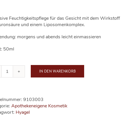
sive Feuchtigkeitspflege für das Gesicht mit dem Wirkstoff
uronsäure und einem Liposomenkomplex.
ndung: morgens und abends leicht einmassieren
t: 50ml
IN DEN WARENKORB
Hyagel
Intensive
Feuchtigkeitspflege
Menge
kelnummer:
9103003
gorie:
Apothekeneigene Kosmetik
agwort:
Hyagel