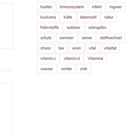
husten
Immunsystem
infekt
ingwer
kurkuma
kälte
lebensstil
natur
Nährstoffe
outdoor
schnupfen
schutz
sommer
sonne
stoffwechsel
stress
tee
viren
vital
vitalität
vitamin c
vitamin d
Vitamine
wasser
winter
zink