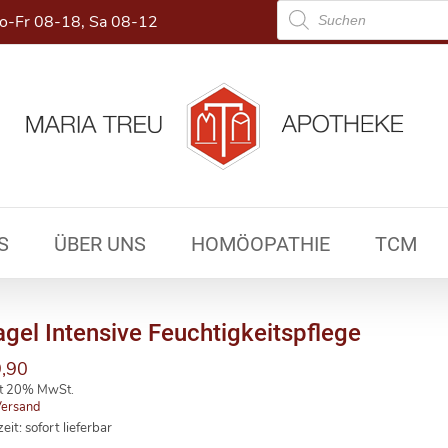
Products
-Fr 08-18, Sa 08-12
search
S
ÜBER UNS
HOMÖOPATHIE
TCM
gel Intensive Feuchtigkeitspflege
,90
lt 20% MwSt.
ersand
zeit: sofort lieferbar