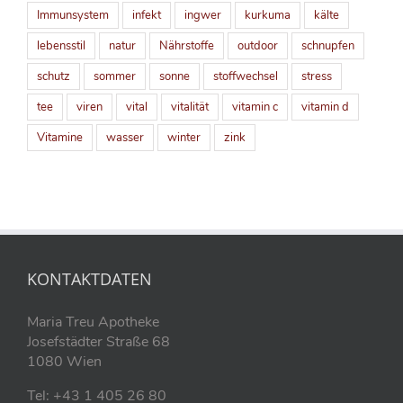
Immunsystem
infekt
ingwer
kurkuma
kälte
lebensstil
natur
Nährstoffe
outdoor
schnupfen
schutz
sommer
sonne
stoffwechsel
stress
tee
viren
vital
vitalität
vitamin c
vitamin d
Vitamine
wasser
winter
zink
KONTAKTDATEN
Maria Treu Apotheke
Josefstädter Straße 68
1080 Wien
Tel: +43 1 405 26 80