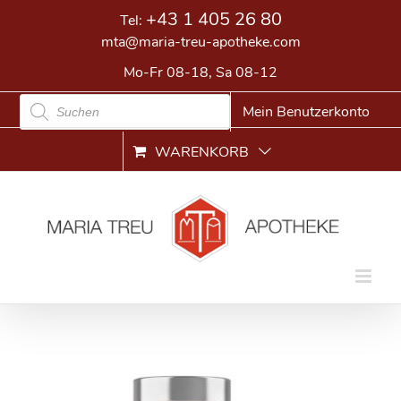
Skip
+43 1 405 26 80
Tel:
to
mta@maria-treu-apotheke.com
content
Mo-Fr 08-18, Sa 08-12
Products
Mein Benutzerkonto
search
WARENKORB