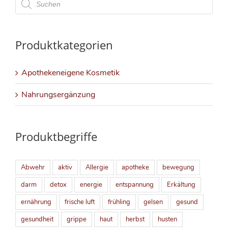
search
Produktkategorien
Apothekeneigene Kosmetik
Nahrungsergänzung
Produktbegriffe
Abwehr
aktiv
Allergie
apotheke
bewegung
darm
detox
energie
entspannung
Erkältung
ernährung
frische luft
frühling
gelsen
gesund
gesundheit
grippe
haut
herbst
husten