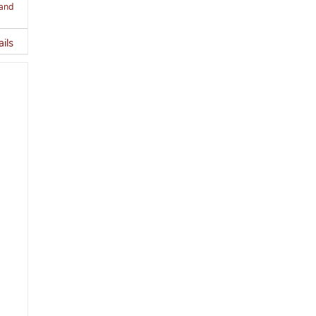
and
ils