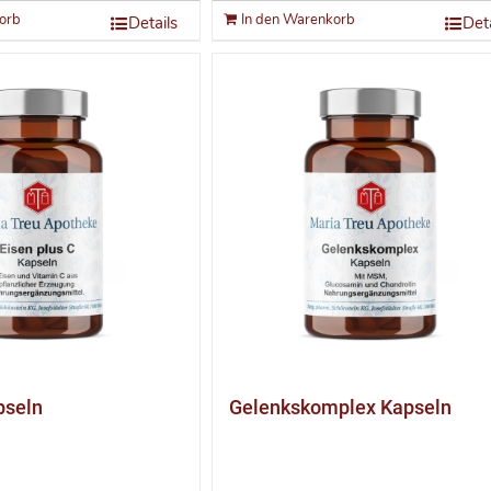
orb
In den Warenkorb
Details
Deta
pseln
Gelenkskomplex Kapseln