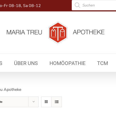
Products
-Fr 08-18, Sa 08-12
search
S
ÜBER UNS
HOMÖOPATHIE
TCM
eu Apotheke
te