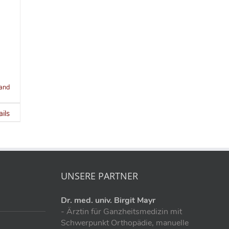
and
ils
UNSERE PARTNER
Dr. med. univ. Birgit Mayr
- Ärztin für Ganzheitsmedizin mit
Schwerpunkt Orthopädie, manuelle