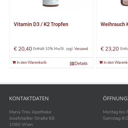
Vitamin D3 / K2 Tropfen
Weihrauch 
€
20,40
€
23,20
Enthält 10% MwSt.
zzgl.
Versand
Enth
In den Warenkorb
In den Warenk
Details
KONTAKTDATEN
ÖFFNUNG
Maria Treu Apotheke
Montag bis 
Josefstädter Straße 68
Samstag 8:0
1080 Wien