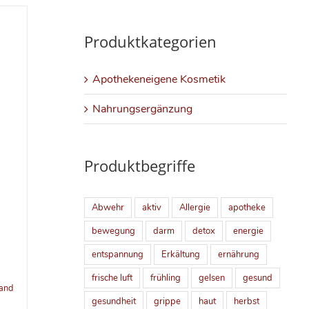
Produktkategorien
Apothekeneigene Kosmetik
Nahrungsergänzung
Produktbegriffe
Abwehr
aktiv
Allergie
apotheke
bewegung
darm
detox
energie
entspannung
Erkältung
ernährung
frische luft
frühling
gelsen
gesund
and
gesundheit
grippe
haut
herbst