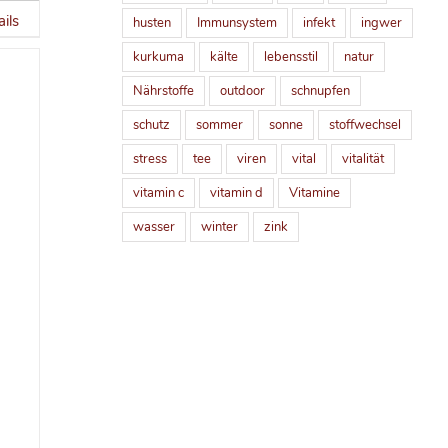
ils
husten
Immunsystem
infekt
ingwer
kurkuma
kälte
lebensstil
natur
Nährstoffe
outdoor
schnupfen
schutz
sommer
sonne
stoffwechsel
stress
tee
viren
vital
vitalität
vitamin c
vitamin d
Vitamine
wasser
winter
zink