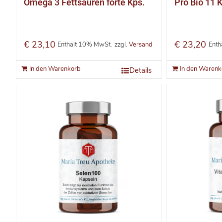
Omega 3 Fettsäuren forte Kps.
Pro Bio 11 
€
23,10
€
23,20
Enthält 10% MwSt.
zzgl.
Versand
Enth
In den Warenkorb
In den Warenk
Details