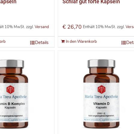
Kapseln
Schlaf gut forte Kapseln
€
26,70
ält 10% MwSt.
zzgl.
Versand
Enthält 10% MwSt.
zzgl.
Vers
orb
In den Warenkorb
Details
Deta