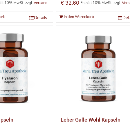
€
32,60
ält 10% MwSt.
zzgl.
Versand
Enthält 10% MwSt.
zzgl.
Vers
orb
In den Warenkorb
Details
Deta
apseln
Leber Galle Wohl Kapseln