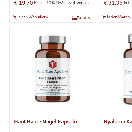
€
19,70
€
31,35
Enthält 10% MwSt.
zzgl.
Versand
Enth
In den Warenkorb
In den Warenk
Details
Haut Haare Nägel Kapseln
Hyaluron K