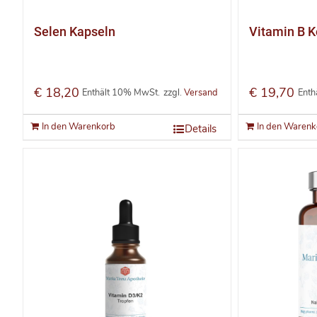
Selen Kapseln
Vitamin B 
€
18,20
€
19,70
Enthält 10% MwSt.
zzgl.
Versand
Enth
In den Warenkorb
In den Warenk
Details