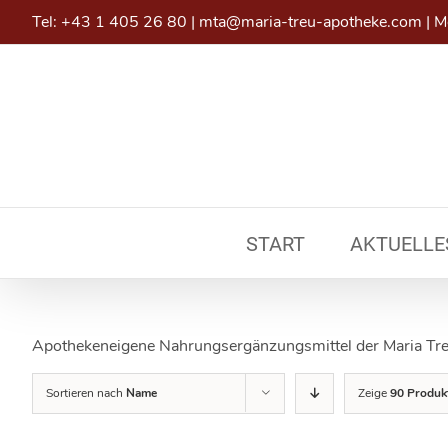
Skip
Tel:
+43 1 405 26 80
|
mta@maria-treu-apotheke.com
|
Mo
to
content
START
AKTUELLE
Apothekeneigene Nahrungsergänzungsmittel der Maria Tr
Sortieren nach
Name
Zeige
90 Produk