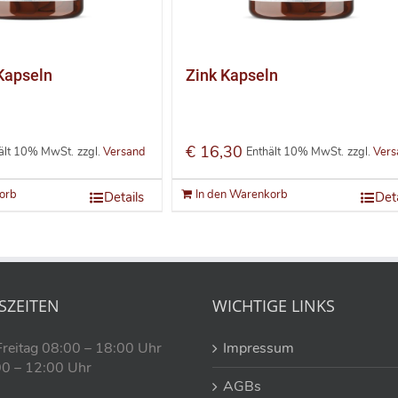
Kapseln
Zink Kapseln
€
16,30
ält 10% MwSt.
zzgl.
Versand
Enthält 10% MwSt.
zzgl.
Vers
orb
In den Warenkorb
Details
Deta
SZEITEN
WICHTIGE LINKS
Freitag 08:00 – 18:00 Uhr
Impressum
0 – 12:00 Uhr
AGBs